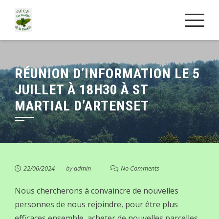
Skip
to
content
RÉUNION D’INFORMATION LE 5
JUILLET À 18H30 À ST
MARTIAL D’ARTENSET
22/06/2024
by
admin
No Comments
Nous chercherons à convaincre de nouvelles
personnes de nous rejoindre, pour être plus
efficaces ensemble, acheter de nouvelles parcelles