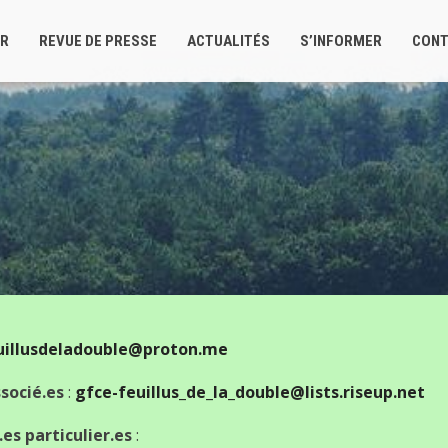
ER
REVUE DE PRESSE
ACTUALITÉS
S’INFORMER
CONT
uillusdeladouble@proton.me
socié.es
:
gfce-feuillus_de_la_double@lists.riseup.net
es particulier.es
: