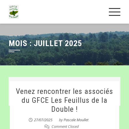
Skip
to
content
MOIS :
JUILLET 2025
Venez rencontrer les associés
du GFCE Les Feuillus de la
Double !
27/07/2025
by
Pascale Moullet
Comment Closed